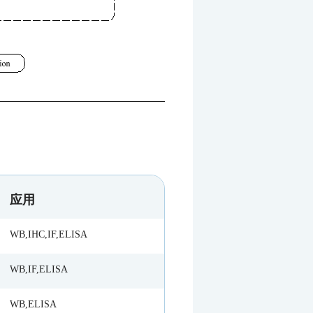
应用
WB,IHC,IF,ELISA
WB,IF,ELISA
WB,ELISA