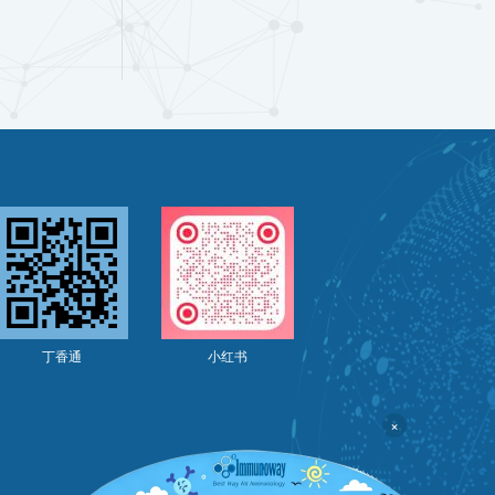
丁香通
小红书
×