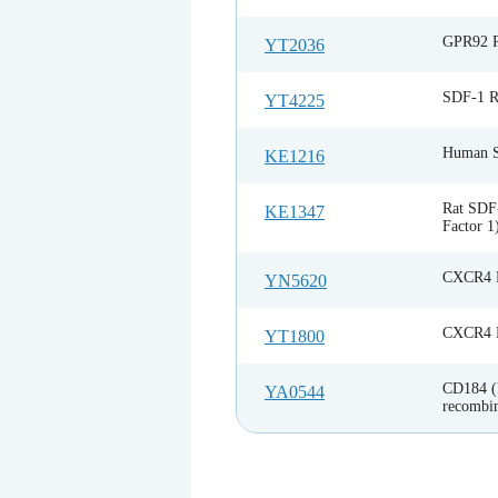
GPR92 R
YT2036
SDF-1 R
YT4225
Human S
KE1216
Rat SDF-
KE1347
Factor 1
CXCR4 R
YN5620
CXCR4 R
YT1800
CD184 
YA0544
recombin