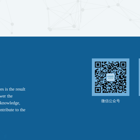
s is the result
ower the
微信公众号
f knowledge,
ntribute to the