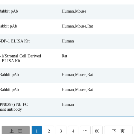
abbit pAb
Human,Mouse
abbit pAb
Human,Mouse,Rat
DF-1 ELISA Kit
Human
1(Stromal Cell Derived
Rat
) ELISA Kit
abbit pAb
Human,Mouse,Rat
abbit pAb
Human,Mouse,Rat
(PN0297) Nb-FC
Human
ant antibody
1
2
3
4
80