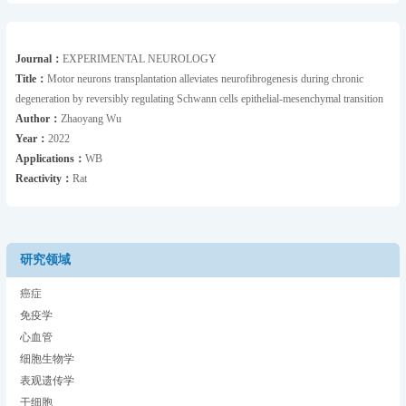
Journal：
EXPERIMENTAL NEUROLOGY
Title：
Motor neurons transplantation alleviates neurofibrogenesis during chronic
degeneration by reversibly regulating Schwann cells epithelial-mesenchymal transition
Author：
Zhaoyang Wu
Year：
2022
Applications：
WB
Reactivity：
Rat
研究领域
癌症
免疫学
心血管
细胞生物学
表观遗传学
干细胞