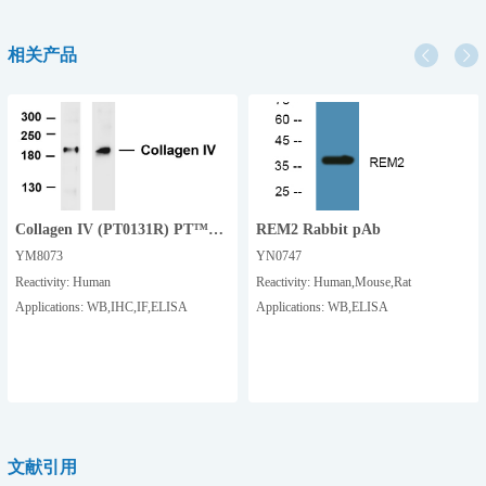
相关产品
Collagen IV (PT0131R) PT™
REM2 Rabbit pAb
Rabbit mAb
YM8073
YN0747
Reactivity:
Human
Reactivity:
Human,Mouse,Rat
Applications:
WB,IHC,IF,ELISA
Applications:
WB,ELISA
文献引用