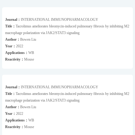
Journal：
INTERNATIONAL IMMUNOPHARMACOLOGY
Title：
Tacrolimus ameliorates bleomycin-induced pulmonary fibrosis by inhibiting M2
macrophage polarization via JAK2/STAT3 signaling
Author：
Bowen Liu
Year：
2022
Applications：
WB
Reactivity：
Mouse
Journal：
INTERNATIONAL IMMUNOPHARMACOLOGY
Title：
Tacrolimus ameliorates bleomycin-induced pulmonary fibrosis by inhibiting M2
macrophage polarization via JAK2/STAT3 signaling
Author：
Bowen Liu
Year：
2022
Applications：
WB
Reactivity：
Mouse