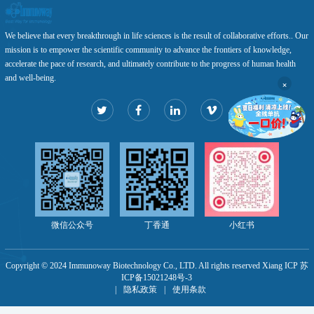
We believe that every breakthrough in life sciences is the result of collaborative efforts.. Our
mission is to empower the scientific community to advance the frontiers of knowledge,
accelerate the pace of research, and ultimately contribute to the progress of human health
and well-being.
×
微信公众号
丁香通
小红书
Copyright © 2024 Immunoway Biotechnology Co., LTD. All rights reserved Xiang ICP 苏
ICP备15021248号-3
|
隐私政策
|
使用条款