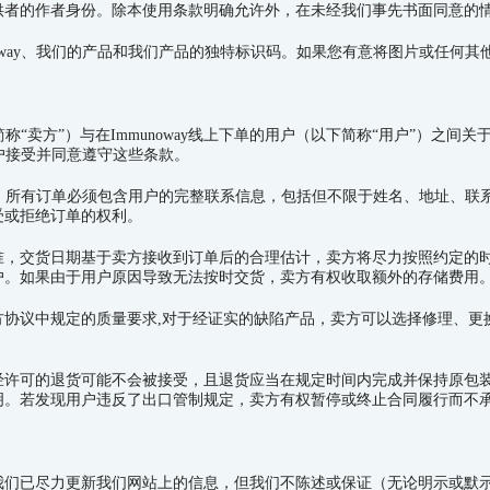
供者的作者身份。除本使用条款明确允许外，在未经我们事先书面同意的
noway、我们的产品和我们产品的独特标识码。如果您有意将图片或任何
称“卖方”）与在
Immunoway
线上下单的用户（以下简称“用户”）之间关
户接受并同意遵守这些条款。
。所有订单必须包含用户的完整联系信息，包括但不限于姓名、地址、联
受或拒绝订单的权利。
准，交货日期基于卖方接收到订单后的合理估计，卖方将尽力按照约定的
户。如果由于用户原因导致无法按时交货，卖方有权收取额外的存储费用
方协议中规定的质量要求,对于经证实的缺陷产品，卖方可以选择修理、更
经许可的退货可能不会被接受，且退货应当在规定时间内完成并保持原包
明。若发现用户违反了出口管制规定，卖方有权暂停或终止合同履行而不
我们已尽力更新我们网站上的信息，但我们不陈述或保证（无论明示或默