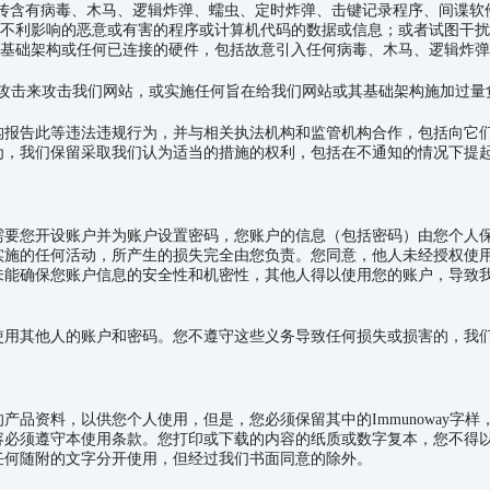
传含有病毒、木马、逻辑炸弹、蠕虫、定时炸弹、击键记录程序、间谍软
不利影响的恶意或有害的程序或计算机代码的数据或信息；或者试图干扰
基础架构或任何已连接的硬件，包括故意引入任何病毒、木马、逻辑炸弹
攻击来攻击我们网站，或实施任何旨在给我们网站或其基础架构施加过量
构报告此等违法违规行为，并与相关执法机构和监管机构合作，包括向它
为，我们保留采取我们认为适当的措施的权利，包括在不通知的情况下提
需要您开设账户并为账户设置密码，您账户的信息（包括密码）由您个人
实施的任何活动，所产生的损失完全由您负责。您同意，他人未经授权使
未能确保您账户信息的安全性和机密性，其他人得以使用您的账户，导致
使用其他人的账户和密码。您不遵守这些义务导致任何损失或损害的，我
的产品资料，以供您个人使用，但是，您必须保留其中的
Immunoway
字样
容必须遵守本使用条款。您打印或下载的内容的纸质或数字复本，您不得
任何随附的文字分开使用，但经过我们书面同意的除外。