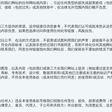
接到我们网站的任何网站或内容），引起任何类型的损失或损害赔偿（包
同、侵权（包括过失）或其他情形中，在法律允许范围内我们概不负责。
第三方提供的资源。这些链接仅供您参考，不代表我们认可或批准您从这
的内容负责。如果您选择访问和使用任何此等链接，风险自负。
您以公平、合法的方式提供，不损害或试图利用我们的声誉；超链接不会
，符合内容标准；以及除非您经过我们书面同意，否则不得在任何其他网
请联系我们。同意任何链接指向我们网站后，我们保留在不通知的情况下
和图形，以及内容（包括我们或第三方在我们网站上提供（例如通过提交
、商标、专有技术、设计权、数据库权和
/
或其他已注册或未注册的知识产
的内容。不符合本使用条款（或未经我们另行同意）的使用和
/
或活动，均
的任何人）违反本使用条款导致我们招致任何责任、损失、损害或费用（
益继受人、雇员、代理人、子公司和关联方）作出赔偿。为清楚起见，这