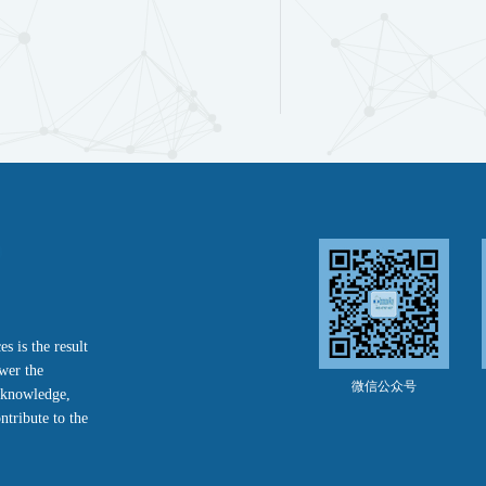
s is the result
ower the
微信公众号
f knowledge,
ntribute to the