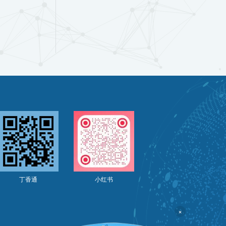
丁香通
小红书
×