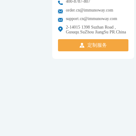
400-8787-807
order.cn@immunoway.com
support.cn@immunoway.com
2-14015 1398 Suzhan Road ,
Gusuqu.SuZhou JiangSu PR.China
定制服务