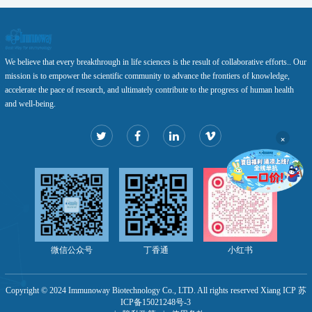
We believe that every breakthrough in life sciences is the result of collaborative efforts.. Our
mission is to empower the scientific community to advance the frontiers of knowledge,
accelerate the pace of research, and ultimately contribute to the progress of human health
and well-being.
×
微信公众号
丁香通
小红书
Copyright © 2024 Immunoway Biotechnology Co., LTD. All rights reserved Xiang ICP 苏
ICP备15021248号-3