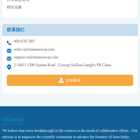
积分兑换
联系我们
400-8787-807
order.cn@immunoway.com
support.cn@immunoway.com
2-14015 1398 Suzhan Road , Gusuqu.SuZhou JiangSu PR.China
定制服务
We believe that every breakthrough in life sciences is the result of collaborative efforts.. Our
mission is to empower the scientific community to advance the frontiers of knowledge,